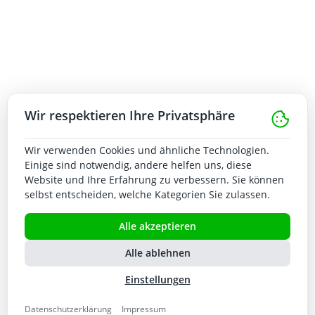
Wir respektieren Ihre Privatsphäre
You currently have access to a subset of X API V2
endpoints and limited v1.1 endpoints (e.g. media
Wir verwenden Cookies und ähnliche Technologien.
post, oauth) only. If you need access to this
Einige sind notwendig, andere helfen uns, diese
endpoint, you may need a different access level.
Website und Ihre Erfahrung zu verbessern. Sie können
You can learn more here:
selbst entscheiden, welche Kategorien Sie zulassen.
https://developer.x.com/en/portal/product
Twitter
Alle akzeptieren
Alle ablehnen
NULL
Einstellungen
Recent Comments
Datenschutzerklärung
Impressum